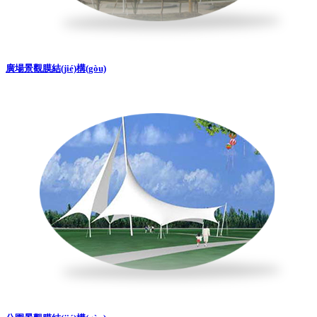
廣場景觀膜結(jié)構(gòu)