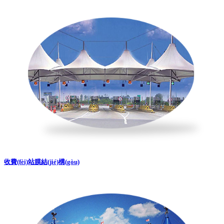
收費(fèi)站膜結(jié)構(gòu)