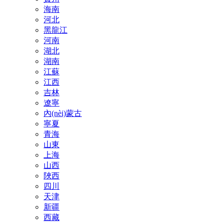
海南
河北
黑龍江
河南
湖北
湖南
江蘇
江西
吉林
遼寧
內(nèi)蒙古
寧夏
青海
山東
上海
山西
陜西
四川
天津
新疆
西藏