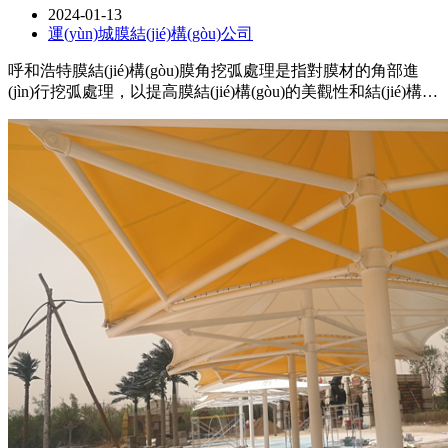
2024-01-13
運(yùn)城膜結(jié)構(gòu)公司
呼和浩特膜結(jié)構(gòu)膜角挖弧處理是指對膜材的角部進
(jìn)行挖弧處理，以提高膜結(jié)構(gòu)的美觀性和結(jié)構
(gòu)穩(wěn)定性，在進(jìn)行膜角挖弧處理時(shí)，
需要注意使用適當(dāng)?shù)墓ぞ吆头椒?，確保挖弧的尺寸
和形狀符合設(shè)計(jì)要求，保證處理后的角部與整體膜