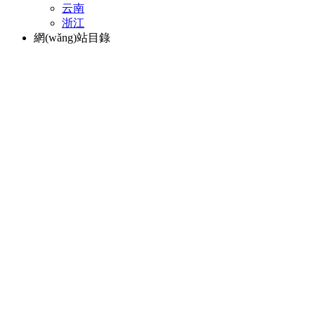
云南
浙江
網(wǎng)站目錄