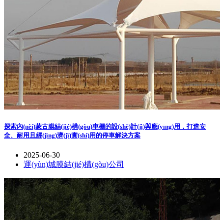
探索內(nèi)蒙古膜結(jié)構(gòu)車棚的設(shè)計(jì)與應(yīng)用，打造安
全、耐用且經(jīng)濟(jì)實(shí)用的停車解決方案
2025-06-30
運(yùn)城膜結(jié)構(gòu)公司