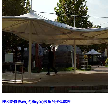
呼和浩特膜結(jié)構(gòu)膜角的挖弧處理