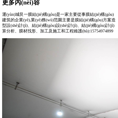
更多內(nèi)容
運(yùn)城艮一膜結(jié)構(gòu)是一家主要從事膜結(jié)構(gòu)
建筑的企業(yè),業(yè)務(wù)范圍主要是膜結(jié)構(gòu)方案造
型設(shè)計(jì)、結(jié)構(gòu)設(shè)計(jì)、結(jié)構(gòu)計(jì)
算分析、膜材找形、加工及施工和工程維護(hù):15754974899