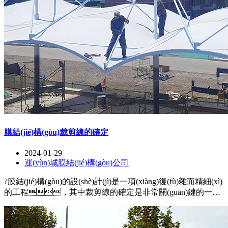
膜結(jié)構(gòu)裁剪線的確定
2024-01-29
運(yùn)城膜結(jié)構(gòu)公司
?膜結(jié)構(gòu)的設(shè)計(jì)是一項(xiàng)復(fù)雜而精細(xì)
的工程，其中裁剪線的確定是非常關(guān)鍵的一
步。裁剪線的正確確定可以保證膜面的平整和緊密貼
合，同時(shí)確保結(jié)構(gòu)的穩(wěn)定性和美觀
性。