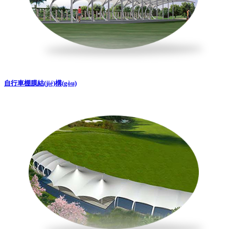
自行車棚膜結(jié)構(gòu)