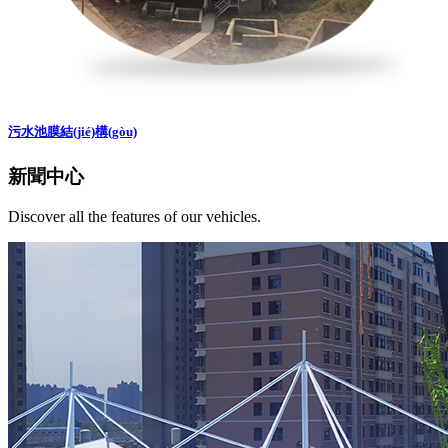
污水池膜結(jié)構(gòu)
新聞中心
Discover all the features of our vehicles.