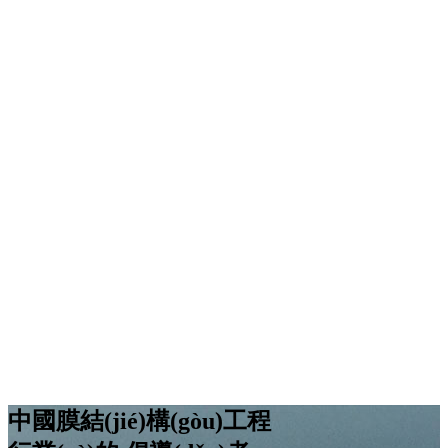
中國膜結(jié)構(gòu)工程