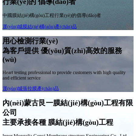
行業(yè)的
倡導(dǎo)者
中國膜結(jié)構(gòu)工程行業(yè)的倡導(dǎo)者
運(yùn)城膜結(jié)構(gòu)產(chǎn)品
用心檢測行業(yè)
為客戶提供
優(yōu)質(zhì)高效
的服務
(wù)
Heart testing professional to provide customers with high quality
and efficient service
運(yùn)城張拉膜產(chǎn)品
內(nèi)蒙古艮一膜結(jié)構(gòu)工程有限
公司
主要承接各種
膜結(jié)構(gòu)工程
Inner Mongolia Genyi Membrane structure Engineering Co., Ltd.