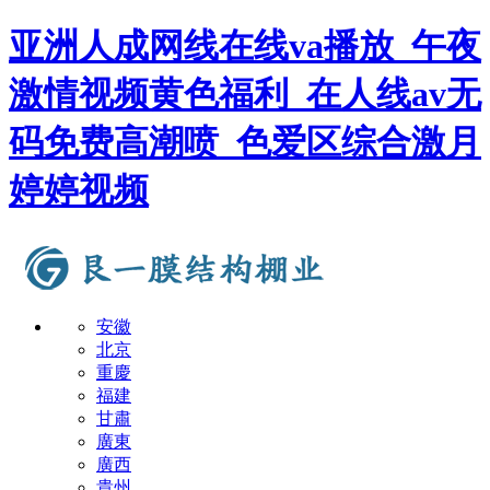
亚洲人成网线在线va播放_午夜
激情视频黄色福利_在人线av无
码免费高潮喷_色爱区综合激月
婷婷视频
安徽
北京
重慶
福建
甘肅
廣東
廣西
貴州