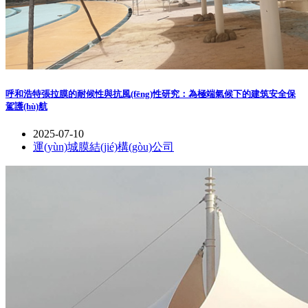
呼和浩特張拉膜的耐候性與抗風(fēng)性研究：為極端氣候下的建筑安全保
駕護(hù)航
2025-07-10
運(yùn)城膜結(jié)構(gòu)公司