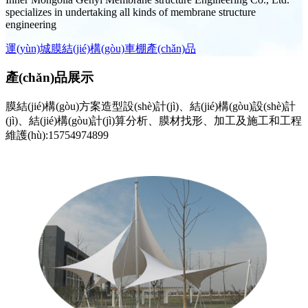
specializes in undertaking all kinds of membrane structure
engineering
運(yùn)城膜結(jié)構(gòu)車棚產(chǎn)品
產(chǎn)品展示
膜結(jié)構(gòu)方案造型設(shè)計(jì)、結(jié)構(gòu)設(shè)計
(jì)、結(jié)構(gòu)計(jì)算分析、膜材找形、加工及施工和工程
維護(hù):15754974899