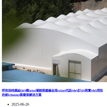
呼和浩特膜結(jié)構(gòu)場館搭建融合現(xiàn)代設(shè)計(jì)與實(shí)用性
的創(chuàng)新建筑解決方案
2025-06-26