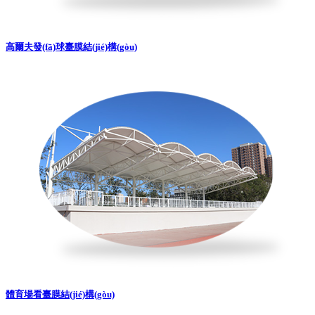
高爾夫發(fā)球臺膜結(jié)構(gòu)
體育場看臺膜結(jié)構(gòu)