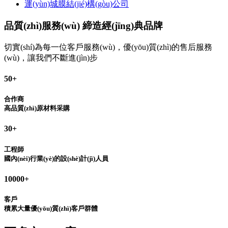
運(yùn)城膜結(jié)構(gòu)公司
品質(zhì)服務(wù) 締造經(jīng)典品牌
切實(shí)為每一位客戶服務(wù)，優(yōu)質(zhì)的售后服務
(wù)，讓我們不斷進(jìn)步
50
+
合作商
高品質(zhì)原材料采購
30
+
工程師
國內(nèi)行業(yè)的設(shè)計(jì)人員
10000
+
客戶
積累大量優(yōu)質(zhì)客戶群體