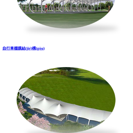
自行車棚膜結(jié)構(gòu)