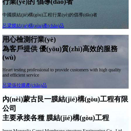
行業(yè)的
倡導(dǎo)者
中國膜結(jié)構(gòu)工程行業(yè)的倡導(dǎo)者
呂梁膜結(jié)構(gòu)產(chǎn)品
用心檢測行業(yè)
為客戶提供
優(yōu)質(zhì)高效
的服務
(wù)
Heart testing professional to provide customers with high quality
and efficient service
呂梁張拉膜產(chǎn)品
內(nèi)蒙古艮一膜結(jié)構(gòu)工程有限
公司
主要承接各種
膜結(jié)構(gòu)工程
Inner Mongolia Genyi Membrane structure Engineering Co., Ltd.