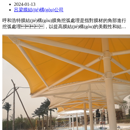
2024-01-13
呂梁膜結(jié)構(gòu)公司
呼和浩特膜結(jié)構(gòu)膜角挖弧處理是指對膜材的角部進行
挖弧處理，以提高膜結(jié)構(gòu)的美觀性和結
(jié)構(gòu)穩(wěn)定性，在進行膜角挖弧處理時，需要注意
使用適當?shù)墓ぞ吆头椒ǎ_保挖弧的尺寸和形狀符合設(shè)
計要求，保證處理后的角部與整體膜