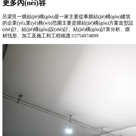
更多內(nèi)容
呂梁艮一膜結(jié)構(gòu)是一家主要從事膜結(jié)構(gòu)建筑
的企業(yè),業(yè)務(wù)范圍主要是膜結(jié)構(gòu)方案造型設
(shè)計、結(jié)構(gòu)設(shè)計、結(jié)構(gòu)計算分析、膜
材找形、加工及施工和工程維護:15754974899