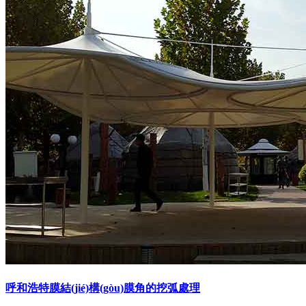
呼和浩特膜結(jié)構(gòu)膜角的挖弧處理