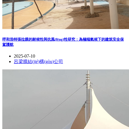
呼和浩特張拉膜的耐候性與抗風(fēng)性研究：為極端氣候下的建筑安全保
駕護航
2025-07-10
呂梁膜結(jié)構(gòu)公司