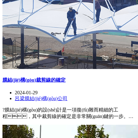
膜結(jié)構(gòu)裁剪線的確定
2024-01-29
呂梁膜結(jié)構(gòu)公司
?膜結(jié)構(gòu)的設(shè)計是一項復(fù)雜而精細的工
程，其中裁剪線的確定是非常關(guān)鍵的一步。裁
剪線的正確確定可以保證膜面的平整和緊密貼合，同
時確保結(jié)構(gòu)的穩(wěn)定性和美觀性。