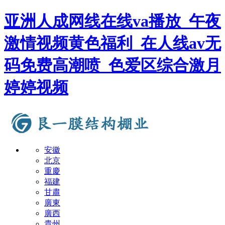
亚洲人成网线在线va播放_午夜
激情视频黄色福利_在人线av无
码免费高潮喷_色爱区综合激月
婷婷视频
安徽
北京
重慶
福建
甘肅
廣東
廣西
貴州