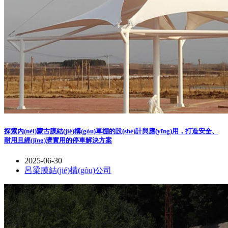
探索內(nèi)蒙古膜結(jié)構(gòu)車棚的設(shè)計與應(yīng)用，打造安全、
耐用且經(jīng)濟實用的停車解決方案
2025-06-30
呂梁膜結(jié)構(gòu)公司