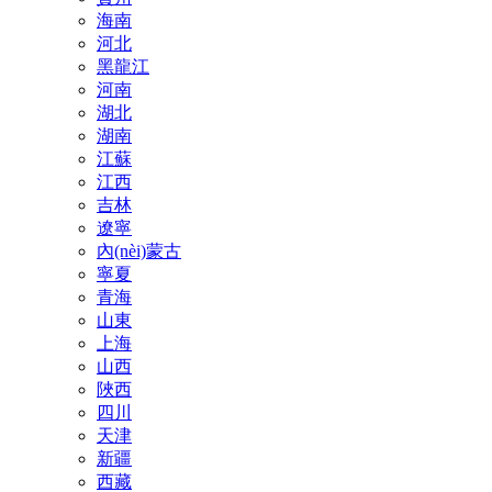
海南
河北
黑龍江
河南
湖北
湖南
江蘇
江西
吉林
遼寧
內(nèi)蒙古
寧夏
青海
山東
上海
山西
陜西
四川
天津
新疆
西藏