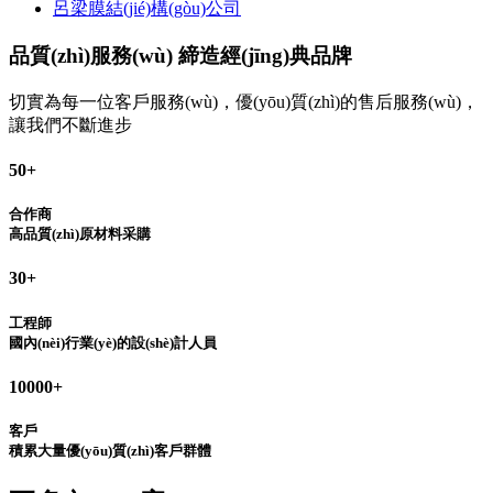
呂梁膜結(jié)構(gòu)公司
品質(zhì)服務(wù) 締造經(jīng)典品牌
切實為每一位客戶服務(wù)，優(yōu)質(zhì)的售后服務(wù)，
讓我們不斷進步
50
+
合作商
高品質(zhì)原材料采購
30
+
工程師
國內(nèi)行業(yè)的設(shè)計人員
10000
+
客戶
積累大量優(yōu)質(zhì)客戶群體