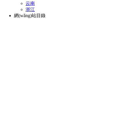
云南
浙江
網(wǎng)站目錄