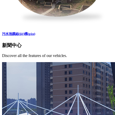
污水池膜結(jié)構(gòu)
新聞中心
Discover all the features of our vehicles.