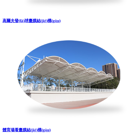
高爾夫發(fā)球臺膜結(jié)構(gòu)
體育場看臺膜結(jié)構(gòu)