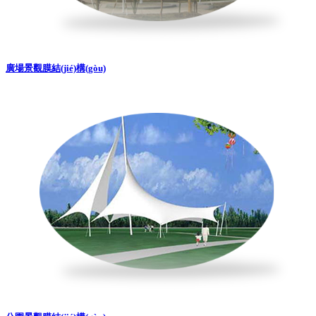
廣場景觀膜結(jié)構(gòu)