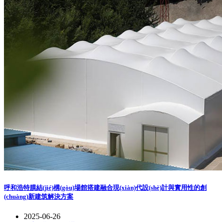
呼和浩特膜結(jié)構(gòu)場館搭建融合現(xiàn)代設(shè)計與實用性的創
(chuàng)新建筑解決方案
2025-06-26