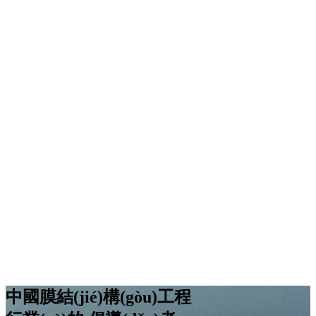
中國膜結(jié)構(gòu)工程