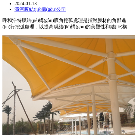
2024-01-13
漯河膜結(jié)構(gòu)公司
呼和浩特膜結(jié)構(gòu)膜角挖弧處理是指對膜材的角部進
(jìn)行挖弧處理，以提高膜結(jié)構(gòu)的美觀性和結(jié)構
(gòu)穩(wěn)定性，在進(jìn)行膜角挖弧處理
時，需要注意使用適當(dāng)?shù)墓ぞ吆头
椒?，確保挖弧的尺寸和形狀符合設(shè)計要求，保
證處理后的角部與整體膜