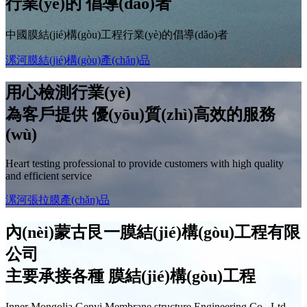
行業(yè)的
倡導(dǎo)者
中國膜結(jié)構(gòu)工程行業(yè)的倡導(dǎo)者
漯河膜結(jié)構(gòu)產(chǎn)品
用心檢測行業(yè)
為客戶提供
優(yōu)質(zhì)高效
的服務
(wù)
Heart testing professional to provide customers with high quality
and efficient service
漯河張拉膜產(chǎn)品
內(nèi)蒙古艮一膜結(jié)構(gòu)工程有限
公司
主要承接各種
膜結(jié)構(gòu)工程
Inner Mongolia Genyi Membrane structure Engineering Co., Ltd.