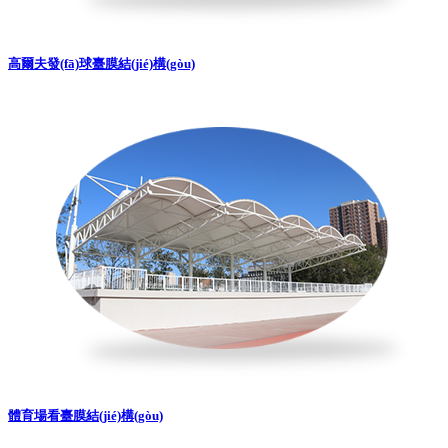
高爾夫發(fā)球臺膜結(jié)構(gòu)
體育場看臺膜結(jié)構(gòu)