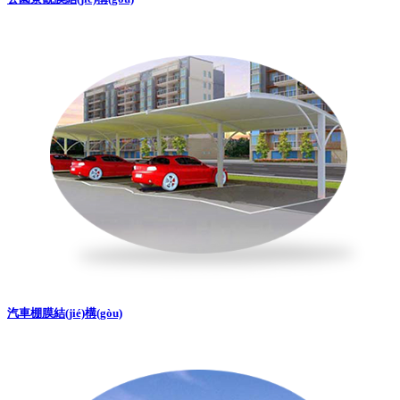
汽車棚膜結(jié)構(gòu)