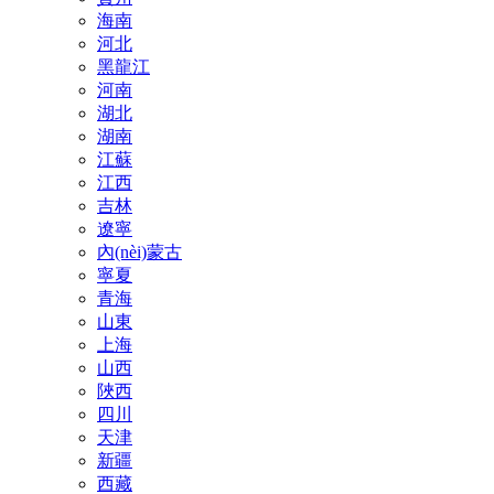
海南
河北
黑龍江
河南
湖北
湖南
江蘇
江西
吉林
遼寧
內(nèi)蒙古
寧夏
青海
山東
上海
山西
陜西
四川
天津
新疆
西藏