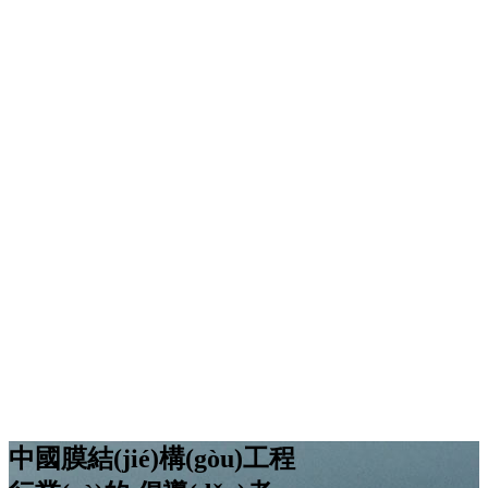
中國膜結(jié)構(gòu)工程