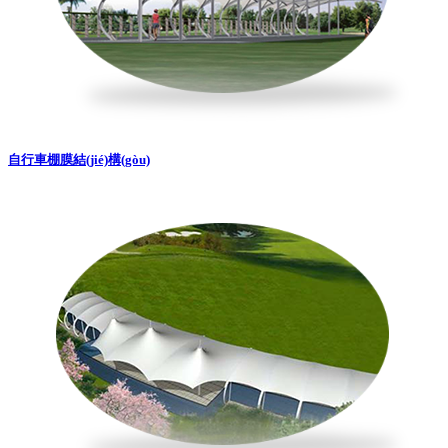
自行車棚膜結(jié)構(gòu)