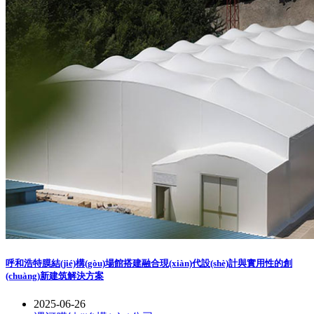
呼和浩特膜結(jié)構(gòu)場館搭建融合現(xiàn)代設(shè)計與實用性的創
(chuàng)新建筑解決方案
2025-06-26