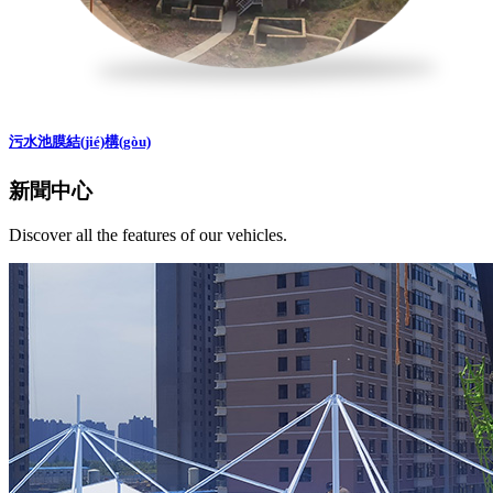
污水池膜結(jié)構(gòu)
新聞中心
Discover all the features of our vehicles.