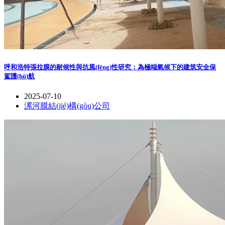
呼和浩特張拉膜的耐候性與抗風(fēng)性研究：為極端氣候下的建筑安全保
駕護(hù)航
2025-07-10
漯河膜結(jié)構(gòu)公司