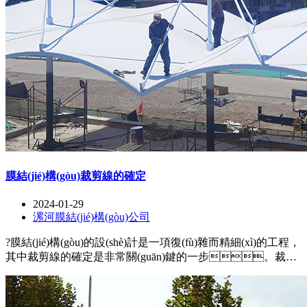
膜結(jié)構(gòu)裁剪線的確定
2024-01-29
漯河膜結(jié)構(gòu)公司
?膜結(jié)構(gòu)的設(shè)計是一項復(fù)雜而精細(xì)的工程，
其中裁剪線的確定是非常關(guān)鍵的一步。裁剪
線的正確確定可以保證膜面的平整和緊密貼合，同時確保
結(jié)構(gòu)的穩(wěn)定性和美觀性。