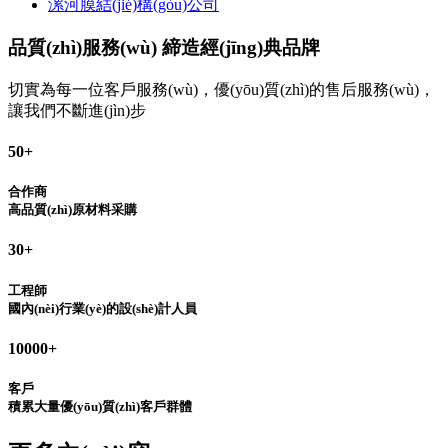
漯河膜結(jié)構(gòu)公司
品質(zhì)服務(wù) 締造經(jīng)典品牌
切實為每一位客戶服務(wù)，優(yōu)質(zhì)的售后服務(wù)，
讓我們不斷進(jìn)步
50
+
合作商
高品質(zhì)原材料采購
30
+
工程師
國內(nèi)行業(yè)的設(shè)計人員
10000
+
客戶
積累大量優(yōu)質(zhì)客戶群體