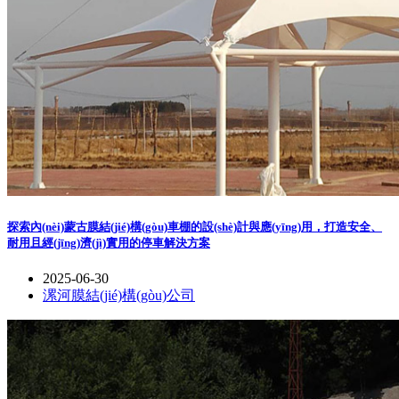
探索內(nèi)蒙古膜結(jié)構(gòu)車棚的設(shè)計與應(yīng)用，打造安全、
耐用且經(jīng)濟(jì)實用的停車解決方案
2025-06-30
漯河膜結(jié)構(gòu)公司