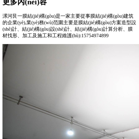
更多內(nèi)容
漯河艮一膜結(jié)構(gòu)是一家主要從事膜結(jié)構(gòu)建筑
的企業(yè),業(yè)務(wù)范圍主要是膜結(jié)構(gòu)方案造型設
(shè)計、結(jié)構(gòu)設(shè)計、結(jié)構(gòu)計算分析、膜
材找形、加工及施工和工程維護(hù):15754974899