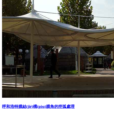
呼和浩特膜結(jié)構(gòu)膜角的挖弧處理