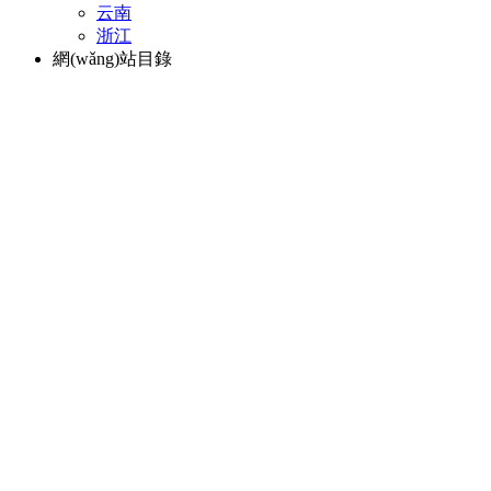
云南
浙江
網(wǎng)站目錄