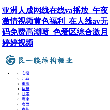
亚洲人成网线在线va播放_午夜
激情视频黄色福利_在人线av无
码免费高潮喷_色爱区综合激月
婷婷视频
安徽
北京
重慶
福建
甘肅
廣東
廣西
貴州