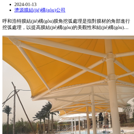
2024-01-13
濟源膜結(jié)構(gòu)公司
呼和浩特膜結(jié)構(gòu)膜角挖弧處理是指對膜材的角部進行
挖弧處理，以提高膜結(jié)構(gòu)的美觀性和結(jié)構(gòu)穩
(wěn)定性，在進行膜角挖弧處理時，需要注意
使用適當(dāng)?shù)墓ぞ吆头椒ǎ_保挖弧的尺寸和形狀符合
設(shè)計要求，保證處理后的角部與整體膜