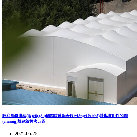
呼和浩特膜結(jié)構(gòu)場館搭建融合現(xiàn)代設(shè)計與實用性的創
(chuàng)新建筑解決方案
2025-06-26