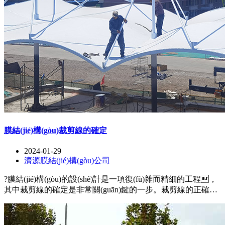
膜結(jié)構(gòu)裁剪線的確定
2024-01-29
濟源膜結(jié)構(gòu)公司
?膜結(jié)構(gòu)的設(shè)計是一項復(fù)雜而精細的工程，
其中裁剪線的確定是非常關(guān)鍵的一步。裁剪線的正確確
定可以保證膜面的平整和緊密貼合，同時確保結(jié)構
(gòu)的穩(wěn)定性和美觀性。