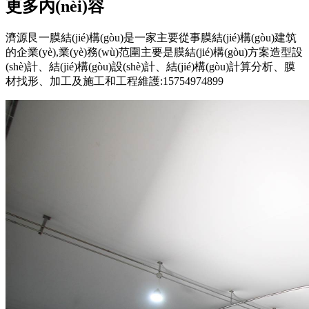
更多內(nèi)容
濟源艮一膜結(jié)構(gòu)是一家主要從事膜結(jié)構(gòu)建筑
的企業(yè),業(yè)務(wù)范圍主要是膜結(jié)構(gòu)方案造型設
(shè)計、結(jié)構(gòu)設(shè)計、結(jié)構(gòu)計算分析、膜
材找形、加工及施工和工程維護:15754974899