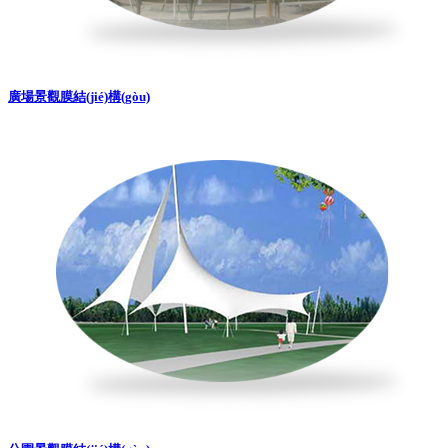
廣場景觀膜結(jié)構(gòu)