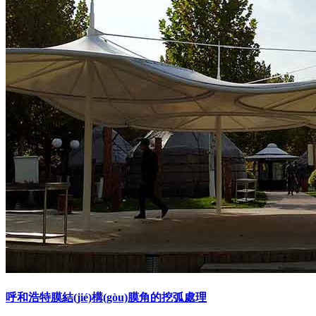
呼和浩特膜結(jié)構(gòu)膜角的挖弧處理