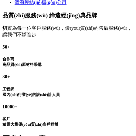
濟源膜結(jié)構(gòu)公司
品質(zhì)服務(wù) 締造經(jīng)典品牌
切實為每一位客戶服務(wù)，優(yōu)質(zhì)的售后服務(wù)，
讓我們不斷進步
50
+
合作商
高品質(zhì)原材料采購
30
+
工程師
國內(nèi)行業(yè)的設(shè)計人員
10000
+
客戶
積累大量優(yōu)質(zhì)客戶群體