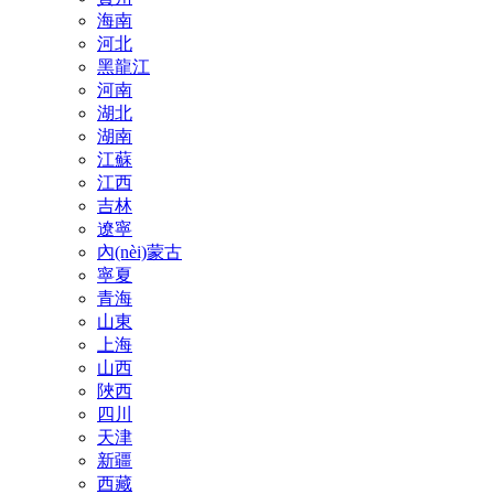
海南
河北
黑龍江
河南
湖北
湖南
江蘇
江西
吉林
遼寧
內(nèi)蒙古
寧夏
青海
山東
上海
山西
陜西
四川
天津
新疆
西藏