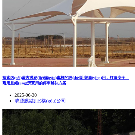
探索內(nèi)蒙古膜結(jié)構(gòu)車棚的設(shè)計與應(yīng)用，打造安全、
耐用且經(jīng)濟實用的停車解決方案
2025-06-30
濟源膜結(jié)構(gòu)公司