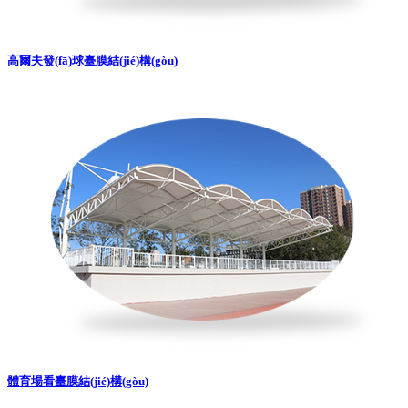
高爾夫發(fā)球臺膜結(jié)構(gòu)
體育場看臺膜結(jié)構(gòu)