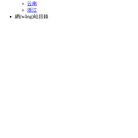
云南
浙江
網(wǎng)站目錄