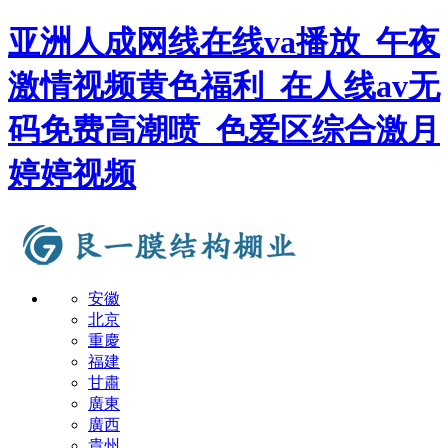
亚洲人成网线在线va播放_午夜
激情视频黄色福利_在人线av无
码免费高潮喷_色爱区综合激月
婷婷视频
安徽
北京
重慶
福建
甘肅
廣東
廣西
貴州