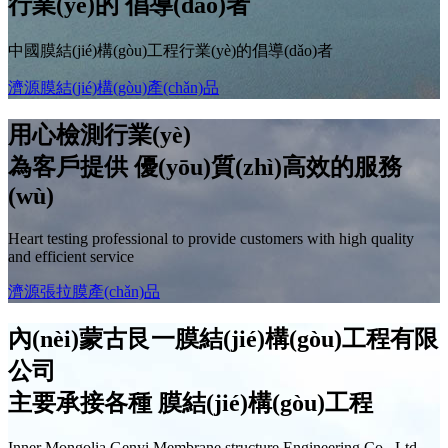
行業(yè)的
倡導(dǎo)者
中國膜結(jié)構(gòu)工程行業(yè)的倡導(dǎo)者
濟源膜結(jié)構(gòu)產(chǎn)品
用心檢測行業(yè)
為客戶提供
優(yōu)質(zhì)高效
的服務
(wù)
Heart testing professional to provide customers with high quality
and efficient service
濟源張拉膜產(chǎn)品
內(nèi)蒙古艮一膜結(jié)構(gòu)工程有限
公司
主要承接各種
膜結(jié)構(gòu)工程
Inner Mongolia Genyi Membrane structure Engineering Co., Ltd.