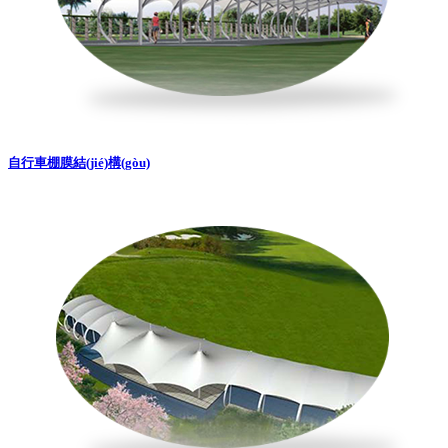
自行車棚膜結(jié)構(gòu)