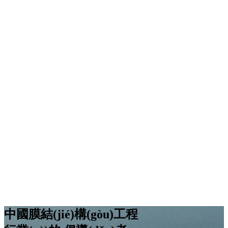
中國膜結(jié)構(gòu)工程