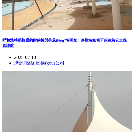
呼和浩特張拉膜的耐候性與抗風(fēng)性研究：為極端氣候下的建筑安全保
駕護航
2025-07-10
濟源膜結(jié)構(gòu)公司