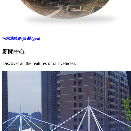
污水池膜結(jié)構(gòu)
新聞中心
Discover all the features of our vehicles.