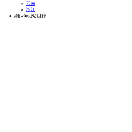
云南
浙江
網(wǎng)站目錄