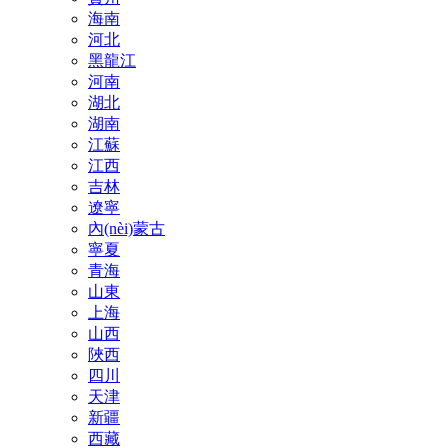
海南
河北
黑龍江
河南
湖北
湖南
江蘇
江西
吉林
遼寧
內(nèi)蒙古
寧夏
青海
山東
上海
山西
陜西
四川
天津
新疆
西藏