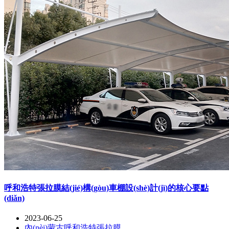
呼和浩特張拉膜結(jié)構(gòu)車棚設(shè)計(jì)的核心要點
(diǎn)
2023-06-25
內(nèi)蒙古呼和浩特張拉膜