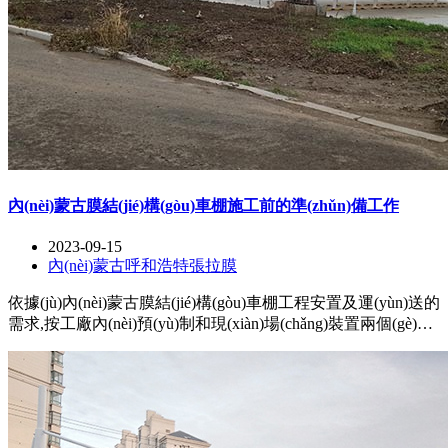
內(nèi)蒙古膜結(jié)構(gòu)車棚施工前的準(zhǔn)備工作
2023-09-15
內(nèi)蒙古呼和浩特張拉膜
依據(jù)內(nèi)蒙古膜結(jié)構(gòu)車棚工程安置及運(yùn)送的
需求,按工廠內(nèi)預(yù)制和現(xiàn)場(chǎng)裝置兩個(gè)有
些總體規(guī)劃,不要偏離編制各工序的作業(yè)指導(dǎo)書或
技能卡