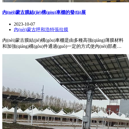
內(nèi)蒙古膜結(jié)構(gòu)車棚的發(fā)展
2023-10-07
內(nèi)蒙古呼和浩特張拉膜
內(nèi)蒙古膜結(jié)構(gòu)車棚是由多種高強(qiáng)薄膜材料
和加強(qiáng)構(gòu)件通過(guò)一定的方式使內(nèi)部產
(chǎn)生一定的預(yù)張應(yīng)力和行程某種空間形狀,做為覆
蓋的結(jié)構(gòu),并且可以承受一定的負(fù)載作用的一種空
間結(jié)構(gòu)形式