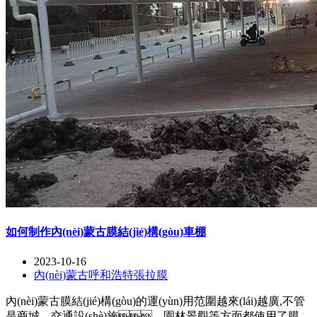
如何制作內(nèi)蒙古膜結(jié)構(gòu)車棚
2023-10-16
內(nèi)蒙古呼和浩特張拉膜
內(nèi)蒙古膜結(jié)構(gòu)的運(yùn)用范圍越來(lái)越廣,不管
是商城、交通設(shè)施、園林景觀等方面都使用了膜結