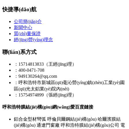
快捷導(dǎo)航
公司簡(jiǎn)介
新聞中心
質(zhì)量保證
經(jīng)營(yíng)理念
聯(lián)系方式
：15714813833（王經(jīng)理）
：400-0471-708
：949130264@qq.com
：呼和浩特市新城區(qū)毫沁營(yíng)鎮(zhèn)工業(yè)園
區(qū)光太鋁業(yè)院內(nèi)
：15754974899（張經(jīng)理）
呼和浩特膜結(jié)構(gòu)網(wǎng)愛百度鏈接
鋁合金型材彎弧
呼倫貝爾鋼結(jié)構(gòu)
哈爾濱膜結
(jié)構(gòu)
通遼門窗廠
呼和浩特膜結(jié)構(gòu)公司
電