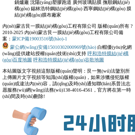
鍋爐廠
沈陽(yáng)塑膠跑道
廣州玻璃貼膜
撫順鋼結(jié)
構(gòu)
錫林浩特鋼結(jié)構(gòu)
西寧鋼結(jié)構(gòu)
膜
結(jié)構(gòu)膜布廠家
內(nèi)蒙古艮一膜結(jié)構(gòu)工程有限公司 版權(quán)所有 ?
2010-2025 內(nèi)蒙古艮一膜結(jié)構(gòu)工程有限公司備
案：
蒙ICP備19003516號(hào)-1
蒙公網(wǎng)安備15010302000969號(hào)
白帽優(yōu)化網
(wǎng)提供建站授權(quán)技術(shù)支持
呼和浩特膜結(jié)構
(gòu)百度地圖
呼和浩特膜結(jié)構(gòu)谷歌地圖
本站圖版文字視頻這類版權(quán)聲明：艮一無(wú)法鑒別所
上傳圖片文字視頻等知識(shí)版權(quán)，如果涉獵侵犯版權
(quán)或違法內(nèi)容，請(qǐng)及時(shí)通知聯(lián)系普法志
愿服務(wù)網(wǎng)法務(wù)138-4016-4561，官方將在第一時
(shí)間及時(shí)刪除!