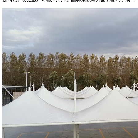
(jié)構(gòu).無(wú)論是商場(chǎng)還是小區(qū),停車棚都是必
不可少的