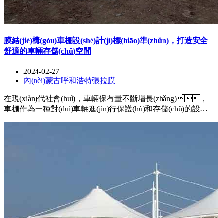
膜結(jié)構(gòu)車棚設(shè)計(jì)標(biāo)準(zhǔn)，打造安全
舒適的車輛存儲(chǔ)空間
2024-02-27
內(nèi)蒙古呼和浩特張拉膜
在現(xiàn)代社會(huì)，車輛保有量不斷增長(zhǎng)，
車棚作為一種對(duì)車輛進(jìn)行保護(hù)和存儲(chǔ)的設
(shè)施，成為城市中不可或缺的建筑形式。而膜結
(jié)構(gòu)車棚由于其輕質(zhì)、靈活和美觀的特點
(diǎn)，越來(lái)越受到人們的青睞。然而，為了
確保膜結(jié)構(gòu)車棚的質(zhì)量和安