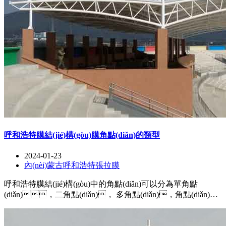
呼和浩特膜結(jié)構(gòu)膜角點(diǎn)的類型
2024-01-23
內(nèi)蒙古呼和浩特張拉膜
呼和浩特膜結(jié)構(gòu)中的角點(diǎn)可以分為單角點
(diǎn)，二角點(diǎn)， 多角點(diǎn)，角點(diǎn)的
類型和數(shù)量會(huì)根據(jù)具體的結(jié)構(gòu)形態(tài)、
荷載要求和支撐條件等進(jìn)行選擇和確定，不同的角點