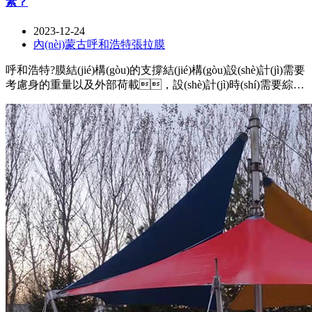
素？
2023-12-24
內(nèi)蒙古呼和浩特張拉膜
呼和浩特?膜結(jié)構(gòu)的支撐結(jié)構(gòu)設(shè)計(jì)需要
考慮身的重量以及外部荷載，設(shè)計(jì)時(shí)需要綜合
考慮支撐結(jié)構(gòu)的剛度、屈服強(qiáng)度、位移
限制等力學(xué)特性，以確保結(jié)構(gòu)的穩
(wěn)定和安全