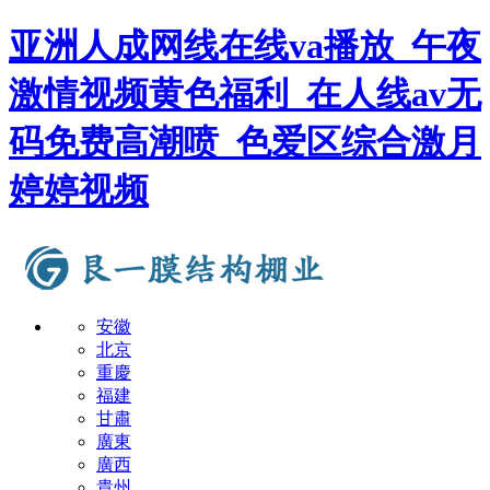
亚洲人成网线在线va播放_午夜
激情视频黄色福利_在人线av无
码免费高潮喷_色爱区综合激月
婷婷视频
安徽
北京
重慶
福建
甘肅
廣東
廣西
貴州