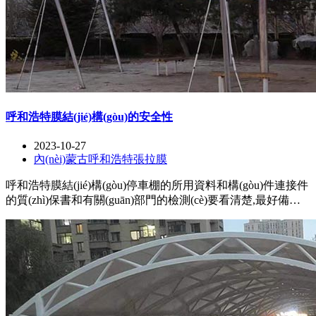
呼和浩特膜結(jié)構(gòu)的安全性
2023-10-27
內(nèi)蒙古呼和浩特張拉膜
呼和浩特膜結(jié)構(gòu)停車棚的所用資料和構(gòu)件連接件
的質(zhì)保書和有關(guān)部門的檢測(cè)要看清楚,最好備份
一份留用.