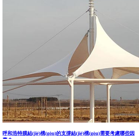
(diǎn)類型具有不同的結(jié)構(gòu)特點(diǎn)和適用范圍，需
要根據(jù)具體情況進(jìn)行合理的
呼和浩特膜結(jié)構(gòu)的支撐結(jié)構(gòu)需要考慮哪些因