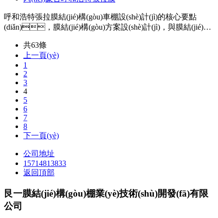
呼和浩特張拉膜結(jié)構(gòu)車棚設(shè)計(jì)的核心要點
(diǎn)，膜結(jié)構(gòu)方案設(shè)計(jì)，與膜結(jié)構
(gòu)工程師、業(yè)主及施工技術(shù)人員等一起確定經
共63條
(jīng)濟(jì)合理的初步設(shè)計(jì)方案；找形分
上一頁(yè)
析，此過(guò)程與方案設(shè)計(jì)過(guò)程往往密
1
不可分；荷載分析。
2
3
4
5
6
7
8
下一頁(yè)
公司地址
15714813833
返回頂部
艮一膜結(jié)構(gòu)棚業(yè)技術(shù)開發(fā)有限
公司