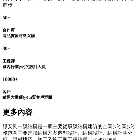
進步
50
+
合作商
高品質原材料采購
30
+
工程師
國內行業(yè)的設計人員
10000
+
客戶
積累大量優(yōu)質客戶群體
更多內容
靜安艮一膜結構是一家主要從事膜結構建筑的企業(yè),業(yè)
務范圍主要是膜結構方案造型設計、結構設計、結構計算分
析、膜材找形、加工及施工和工程維護:15754974899