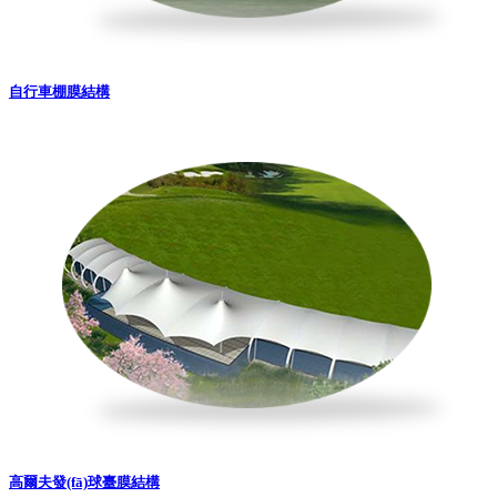
自行車棚膜結構
高爾夫發(fā)球臺膜結構