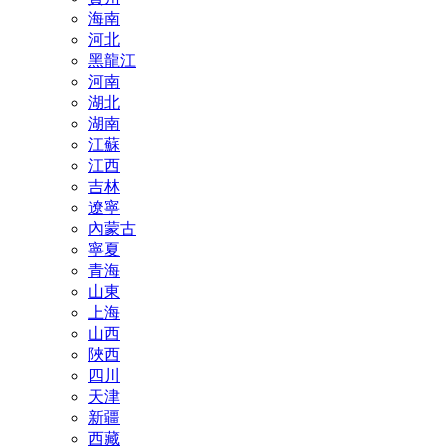
海南
河北
黑龍江
河南
湖北
湖南
江蘇
江西
吉林
遼寧
內蒙古
寧夏
青海
山東
上海
山西
陜西
四川
天津
新疆
西藏