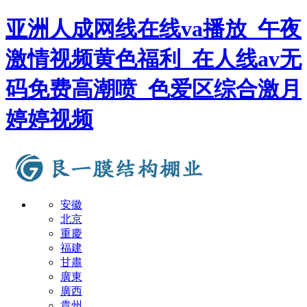
亚洲人成网线在线va播放_午夜
激情视频黄色福利_在人线av无
码免费高潮喷_色爱区综合激月
婷婷视频
安徽
北京
重慶
福建
甘肅
廣東
廣西
貴州