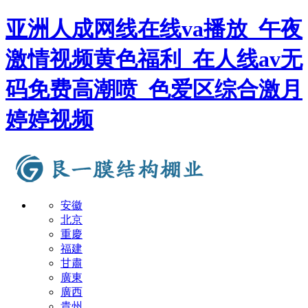
亚洲人成网线在线va播放_午夜
激情视频黄色福利_在人线av无
码免费高潮喷_色爱区综合激月
婷婷视频
安徽
北京
重慶
福建
甘肅
廣東
廣西
貴州