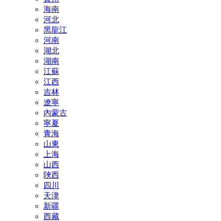
海南
河北
黑龍江
河南
湖北
湖南
江蘇
江西
吉林
遼寧
內蒙古
寧夏
青海
山東
上海
山西
陜西
四川
天津
新疆
西藏