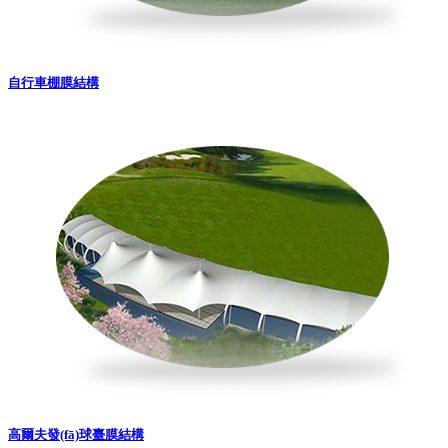
自行車棚膜結構
高爾夫發(fā)球臺膜結構