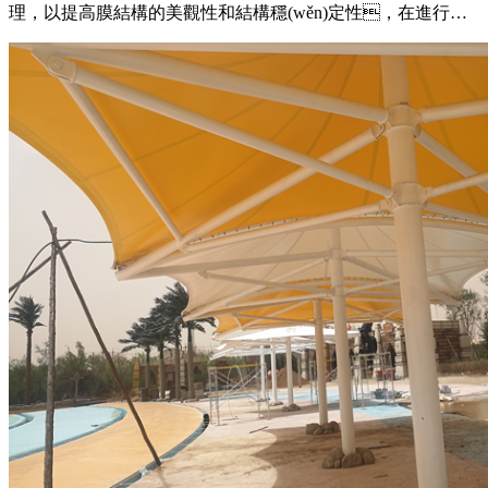
理，以提高膜結構的美觀性和結構穩(wěn)定性，在進行膜
角挖弧處理時，需要注意使用適當?shù)墓ぞ吆头椒?，確
保挖弧的尺寸和形狀符合設計要求，保證處理后的
角部與整體膜