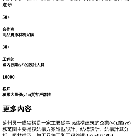
進步
50
+
合作商
高品質原材料采購
30
+
工程師
國內行業(yè)的設計人員
10000
+
客戶
積累大量優(yōu)質客戶群體
更多內容
蘇州艮一膜結構是一家主要從事膜結構建筑的企業(yè),業(yè)
務范圍主要是膜結構方案造型設計、結構設計、結構計算分
析、膜材找形、加工及施工和工程維護:15754974899